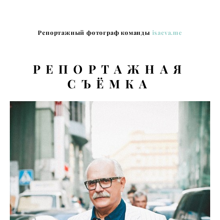
Репортажный фотограф команды
isaeva.me
Р
ЕПОРТАЖ
НАЯ
СЪЁМКА